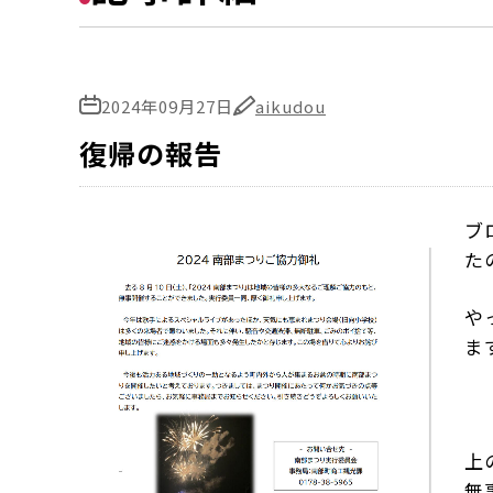
2024年09月27日
aikudou
復帰の報告
ブ
た
や
ます
上
無