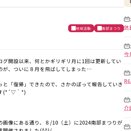
休
地域活動
南部まつり
今
ログ開設以来、何とかギリギリ月に1回は更新してい
のが、ついに８月を飛ばしてしまった…
R
っと「復帰」できたので、さかのぼって報告していき
(*´▽｀*)
介
の画像にある通り、８/10（土）に2024南部まつりが
事開催されました(^^)/