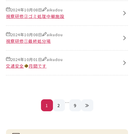
2024年10月08日
aikudou
視察研修②ゴミ処理中継施設
2024年10月08日
aikudou
視察研修①最終処分場
2024年10月01日
aikudou
交通安全
月間です
…
1
2
9
≫