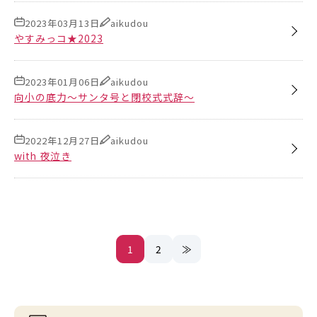
2023年03月13日
aikudou
やすみっコ★2023
2023年01月06日
aikudou
向小の底力～サンタ号と閉校式式辞～
2022年12月27日
aikudou
with 夜泣き
1
2
≫