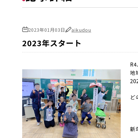
2023年01月03日
aikudou
2023年スタート
R
地
2
ど
新